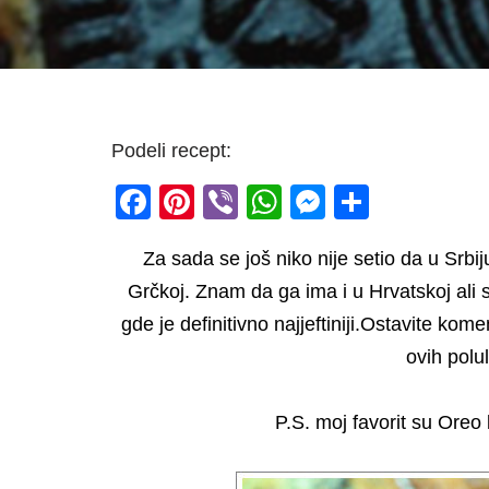
Podeli recept:
F
Pi
Vi
W
M
S
a
nt
b
h
e
h
Za sada se još niko nije setio da u Srbi
c
er
er
at
ss
ar
Grčkoj. Znam da ga ima i u Hrvatskoj ali
e
e
s
e
e
gde je definitivno najjeftiniji.Ostavite kom
b
st
A
n
ovih polu
o
p
g
o
p
er
P.S. moj favorit su Oreo
k