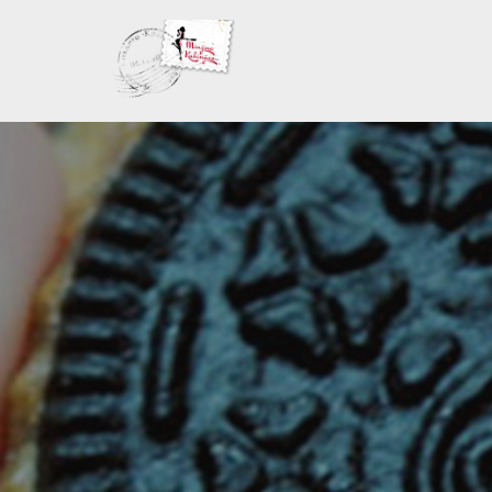
Skoči
na
sadržaj