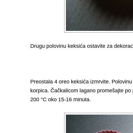
Drugu polovinu keksića ostavite za dekorac
Preostala 4 oreo keksića izmrvite. Polovinu
korpica. Čačkalicom lagano promešajte po p
200 °C oko 15-16 minuta.