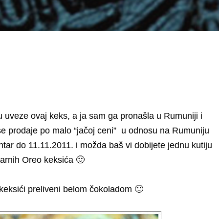
ju uveze ovaj keks, a ja sam ga pronašla u Rumuniji i
 se prodaje po malo “jačoj ceni” u odnosu na Rumuniju
entar do 11.11.2011. i možda baš vi dobijete jednu kutiju
larnih Oreo keksića 🙂
 keksići preliveni belom čokoladom 🙂