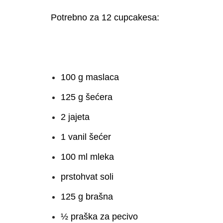
Potrebno za 12 cupcakesa:
100 g maslaca
125 g šećera
2 jajeta
1 vanil šećer
100 ml mleka
prstohvat soli
125 g brašna
½ praška za pecivo