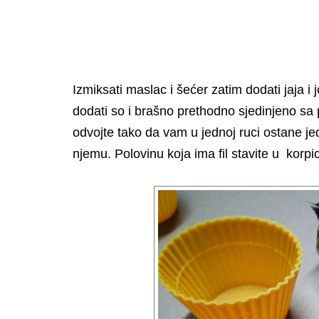
Izmiksati maslac i šećer zatim dodati jaja i 
dodati so i brašno prethodno sjedinjeno sa
odvojte tako da vam u jednoj ruci ostane jed
njemu. Polovinu koja ima fil stavite u korpi