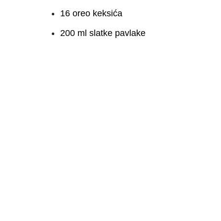
16 oreo keksića
200 ml slatke pavlake