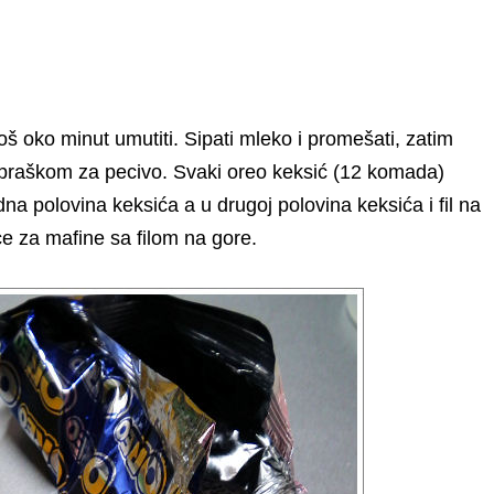
još oko minut umutiti. Sipati mleko i promešati, zatim
 praškom za pecivo. Svaki oreo keksić (12 komada)
na polovina keksića a u drugoj polovina keksića i fil na
ce za mafine sa filom na gore.