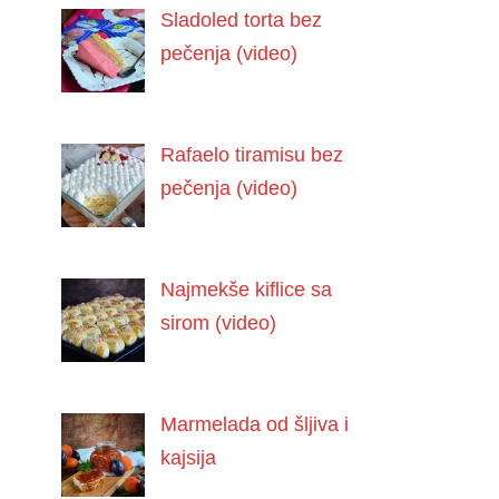
Sladoled torta bez
pečenja (video)
Rafaelo tiramisu bez
pečenja (video)
Najmekše kiflice sa
sirom (video)
Marmelada od šljiva i
kajsija