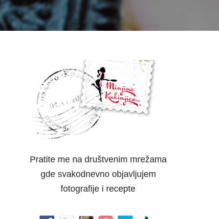
Pratite me na društvenim mrežama
gde svakodnevno objavljujem
fotografije i recepte