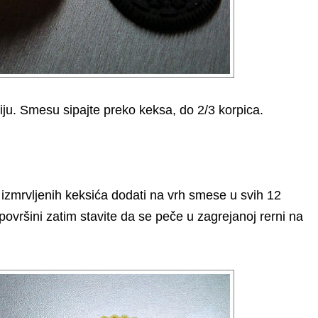
iju. Smesu sipajte preko keksa, do 2/3 korpica.
 izmrvljenih keksića dodati na vrh smese u svih 12
ovršini zatim stavite da se peče u zagrejanoj rerni na