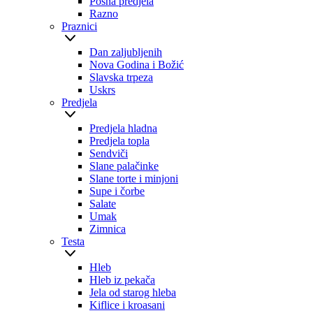
Posna predjela
Razno
Praznici
Dan zaljubljenih
Nova Godina i Božić
Slavska trpeza
Uskrs
Predjela
Predjela hladna
Predjela topla
Sendviči
Slane palačinke
Slane torte i minjoni
Supe i čorbe
Salate
Umak
Zimnica
Testa
Hleb
Hleb iz pekača
Jela od starog hleba
Kiflice i kroasani