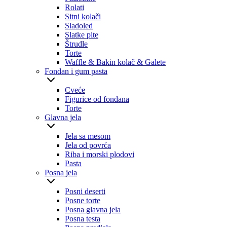
Rolati
Sitni kolači
Sladoled
Slatke pite
Štrudle
Torte
Waffle & Bakin kolač & Galete
Fondan i gum pasta
Cveće
Figurice od fondana
Torte
Glavna jela
Jela sa mesom
Jela od povrća
Riba i morski plodovi
Pasta
Posna jela
Posni deserti
Posne torte
Posna glavna jela
Posna testa