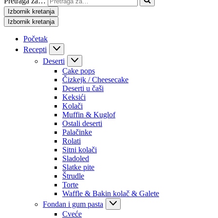
Pretraga za…
Izbornik kretanja
Izbornik kretanja
Početak
Recepti
Deserti
Cake pops
Čizkejk / Cheesecake
Deserti u čaši
Keksići
Kolači
Muffin & Kuglof
Ostali deserti
Palačinke
Rolati
Sitni kolači
Sladoled
Slatke pite
Štrudle
Torte
Waffle & Bakin kolač & Galete
Fondan i gum pasta
Cveće