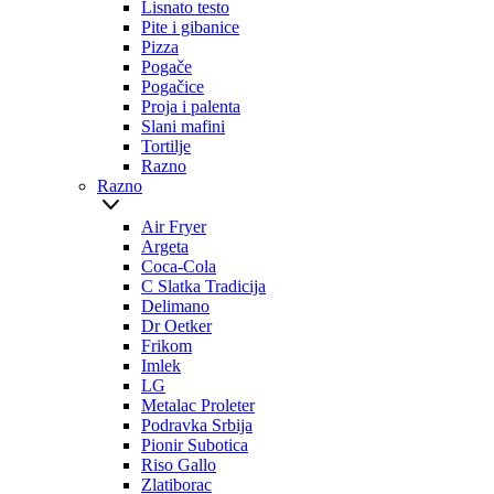
Lisnato testo
Pite i gibanice
Pizza
Pogače
Pogačice
Proja i palenta
Slani mafini
Tortilje
Razno
Razno
Air Fryer
Argeta
Coca-Cola
C Slatka Tradicija
Delimano
Dr Oetker
Frikom
Imlek
LG
Metalac Proleter
Podravka Srbija
Pionir Subotica
Riso Gallo
Zlatiborac