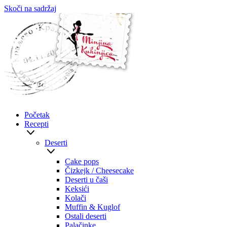
Skoči na sadržaj
Početak
Recepti
Deserti
Cake pops
Čizkejk / Cheesecake
Deserti u čaši
Keksići
Kolači
Muffin & Kuglof
Ostali deserti
Palačinke