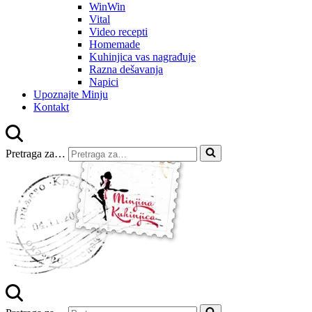
WinWin
Vital
Video recepti
Homemade
Kuhinjica vas nagrađuje
Razna dešavanja
Napici
Upoznajte Minju
Kontakt
Pretraga za…