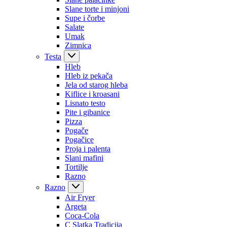
Slane torte i minjoni
Supe i čorbe
Salate
Umak
Zimnica
Testa
Hleb
Hleb iz pekača
Jela od starog hleba
Kiflice i kroasani
Lisnato testo
Pite i gibanice
Pizza
Pogače
Pogačice
Proja i palenta
Slani mafini
Tortilje
Razno
Razno
Air Fryer
Argeta
Coca-Cola
C Slatka Tradicija