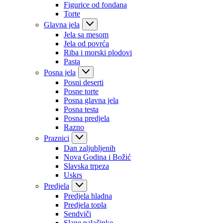
Figurice od fondana
Torte
Glavna jela
Jela sa mesom
Jela od povrća
Riba i morski plodovi
Pasta
Posna jela
Posni deserti
Posne torte
Posna glavna jela
Posna testa
Posna predjela
Razno
Praznici
Dan zaljubljenih
Nova Godina i Božić
Slavska trpeza
Uskrs
Predjela
Predjela hladna
Predjela topla
Sendviči
Slane palačinke