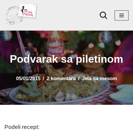
Skoči
na
sadržaj
Podvarak sa piletinom
05/01/2015
2 komentara
Jela sa mesom
Podeli recept: