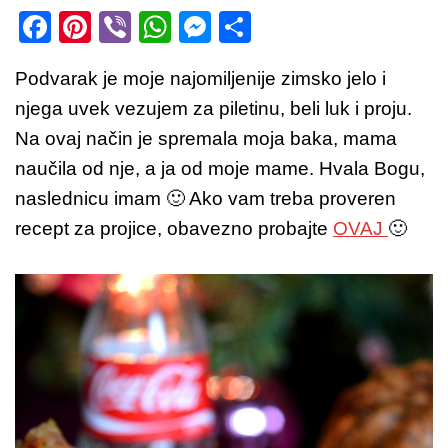
F
Pi
Vi
W
M
S
a
nt
b
h
e
h
Podvarak je moje najomiljenije zimsko jelo i
c
er
er
at
ss
ar
njega uvek vezujem za piletinu, beli luk i proju.
e
e
s
e
e
Na ovaj način je spremala moja baka, mama
b
st
A
n
naučila od nje, a ja od moje mame. Hvala Bogu,
o
p
g
naslednicu imam 🙂 Ako vam treba proveren
o
p
er
recept za projice, obavezno probajte
OVAJ
🙂
k