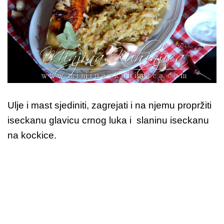
Ulje i mast sjediniti, zagrejati i na njemu propržiti
iseckanu glavicu crnog luka i slaninu iseckanu
na kockice.