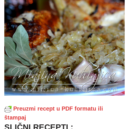
Preuzmi recept u PDF formatu ili
štampaj
SLIČNI RECEPTI :