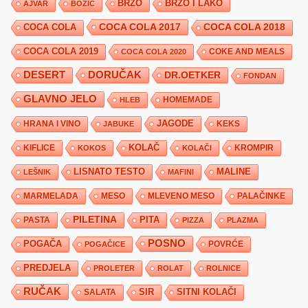
BRZO
BRZO I LAKO
AJVAR
BOŽIĆ
COCA COLA 2017
COCA COLA
COCA COLA 2018
COCA COLA 2019
COKE AND MEALS
COCA COLA 2020
DESERT
DORUČAK
DR.OETKER
FONDAN
GLAVNO JELO
HLEB
HOMEMADE
JAGODE
HRANA I VINO
KEKS
JABUKE
KIFLICE
KOLAČ
KROMPIR
KOKOS
KOLAČI
LISNATO TESTO
MALINE
LEŠNIK
MAFINI
MARMELADA
MESO
MLEVENO MESO
PALAČINKE
PILETINA
PITA
PASTA
PIZZA
PLAZMA
POSNO
POGAČA
POVRĆE
POGAČICE
PREDJELA
PROLETER
ROLAT
ROLNICE
RUČAK
SIR
SITNI KOLAČI
SALATA