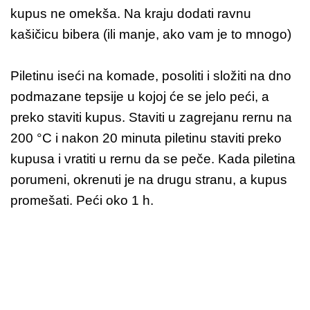
kupus ne omekša. Na kraju dodati ravnu
kašičicu bibera (ili manje, ako vam je to mnogo)
Piletinu iseći na komade, posoliti i složiti na dno
podmazane tepsije u kojoj će se jelo peći, a
preko staviti kupus. Staviti u zagrejanu rernu na
200 °C i nakon 20 minuta piletinu staviti preko
kupusa i vratiti u rernu da se peče. Kada piletina
porumeni, okrenuti je na drugu stranu, a kupus
promešati. Peći oko 1 h.