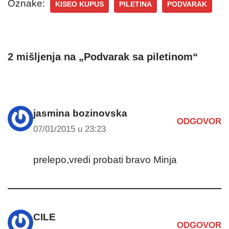
Oznake:
KISEO KUPUS
PILETINA
PODVARAK
2 mišljenja na „Podvarak sa piletinom“
jasmina bozinovska
ODGOVOR
07/01/2015 u 23:23
prelepo,vredi probati bravo Minja
CILE
ODGOVOR