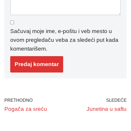
Sačuvaj moje ime, e-poštu i veb mesto u
ovom pregledaču veba za sledeći put kada
komentarišem.
PRETHODNO
SLEDEĆE
Pogača za sreću
Junetina u saftu