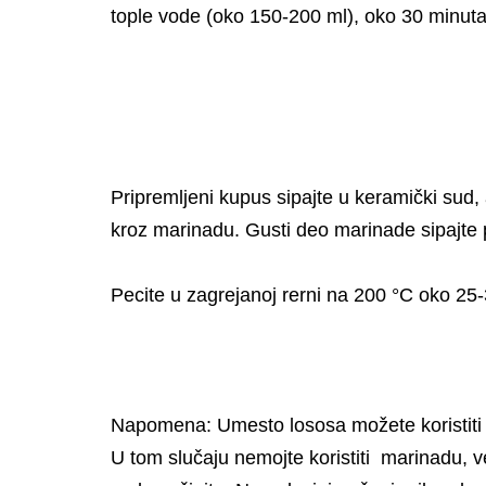
tople vode (oko 150-200 ml), oko 30 minuta
Pripremljeni kupus sipajte u keramički sud,
kroz marinadu. Gusti deo marinade sipajte 
Pecite u zagrejanoj rerni na 200 °C oko 25
Napomena: Umesto lososa možete koristiti i 
U tom slučaju nemojte koristiti marinadu, v