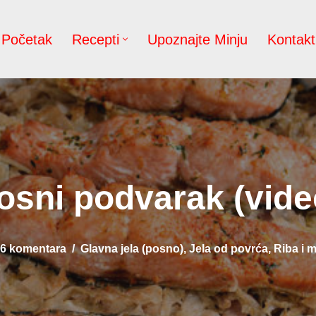
Početak
Recepti
Upoznajte Minju
Kontakt
osni podvarak (vide
6 komentara
Glavna jela (posno)
,
Jela od povrća
,
Riba i 