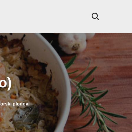
o)
morski plodovi