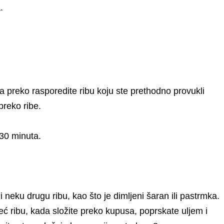
.
 a preko rasporedite ribu koju ste prethodno provukli
preko ribe.
-30 minuta.
neku drugu ribu, kao što je dimljeni šaran ili pastrmka.
eć ribu, kada složite preko kupusa, poprskate uljem i