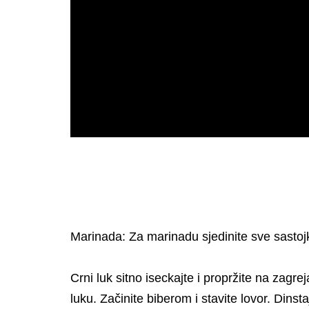
Marinada: Za marinadu sjedinite sve sastoj
Crni luk sitno iseckajte i propržite na zagre
luku. Začinite biberom i stavite lovor. Din