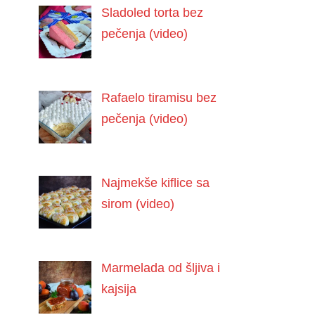
Sladoled torta bez
pečenja (video)
Rafaelo tiramisu bez
pečenja (video)
Najmekše kiflice sa
sirom (video)
Marmelada od šljiva i
kajsija