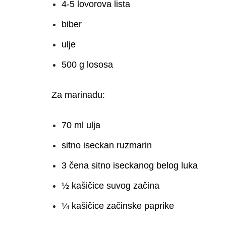
4-5 lovorova lista
biber
ulje
500 g lososa
Za marinadu:
70 ml ulja
sitno iseckan ruzmarin
3 čena sitno iseckanog belog luka
½ kašičice suvog začina
¼ kašičice začinske paprike