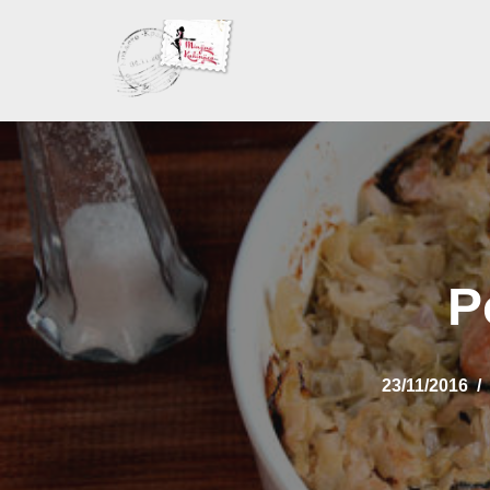
Skoči
na
sadržaj
P
23/11/2016