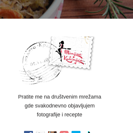
Pratite me na društvenim mrežama
gde svakodnevno objavljujem
fotografije i recepte