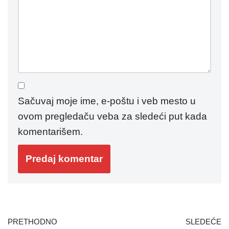
Sačuvaj moje ime, e-poštu i veb mesto u
ovom pregledaču veba za sledeći put kada
komentarišem.
PRETHODNO
SLEDEĆE