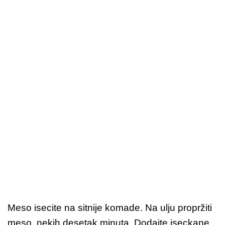
Meso isecite na sitnije komade. Na ulju propržiti
meso, nekih desetak minuta. Dodajte iseckane