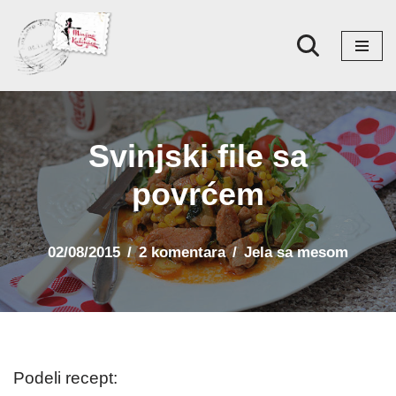
Skoči
na
sadržaj
Svinjski file sa
povrćem
02/08/2015
2 komentara
Jela sa mesom
Podeli recept: