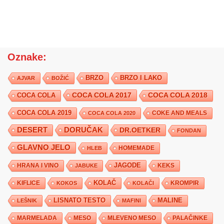
Oznake:
BRZO
BRZO I LAKO
AJVAR
BOŽIĆ
COCA COLA 2017
COCA COLA
COCA COLA 2018
COCA COLA 2019
COKE AND MEALS
COCA COLA 2020
DESERT
DORUČAK
DR.OETKER
FONDAN
GLAVNO JELO
HLEB
HOMEMADE
JAGODE
HRANA I VINO
KEKS
JABUKE
KIFLICE
KOLAČ
KROMPIR
KOKOS
KOLAČI
LISNATO TESTO
MALINE
LEŠNIK
MAFINI
MARMELADA
MESO
MLEVENO MESO
PALAČINKE