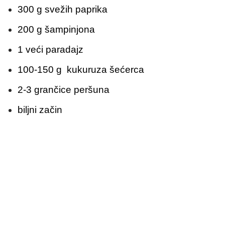
300 g svežih paprika
200 g šampinjona
1 veći paradajz
100-150 g kukuruza šećerca
2-3 grančice peršuna
biljni začin