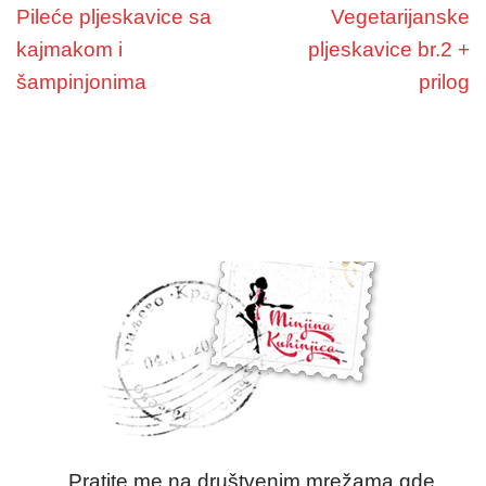
Pileće pljeskavice sa
Vegetarijanske
kajmakom i
pljeskavice br.2 +
šampinjonima
prilog
Pratite me na društvenim mrežama gde