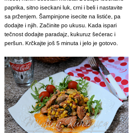
paprika, sitno iseckani luk, crni i beli i nastavite
sa prženjem. Šampinjone isecite na listiće, pa
dodajte i njih. Začinite po ukusu. Kada ispari
tečnost dodajte paradajz, kukuruz šećerac i
peršun. Krčkajte još 5 minuta i jelo je gotovo.