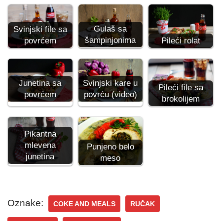
Gulaš sa
Svinjski file sa
šampinjonima
povrćem
Pileći rolat
Svinjski kare u
Junetina sa
Pileći file sa
povrću (video)
povrćem
brokolijem
Pikantna
mlevena
Punjeno belo
junetina
meso
Oznake:
COKE AND MEALS
RUČAK