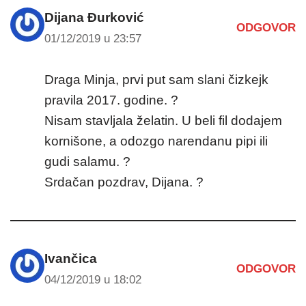
Dijana Đurković
ODGOVOR
01/12/2019 u 23:57
Draga Minja, prvi put sam slani čizkejk
pravila 2017. godine. ?
Nisam stavljala želatin. U beli fil dodajem
kornišone, a odozgo narendanu pipi ili
gudi salamu. ?
Srdačan pozdrav, Dijana. ?
Ivančica
ODGOVOR
04/12/2019 u 18:02