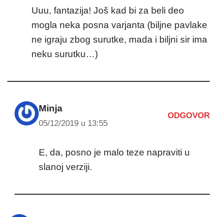
Uuu, fantazija! Još kad bi za beli deo
mogla neka posna varjanta (biljne pavlake
ne igraju zbog surutke, mada i biljni sir ima
neku surutku…)
Minja
ODGOVOR
05/12/2019 u 13:55
E, da, posno je malo teze napraviti u
slanoj verziji.