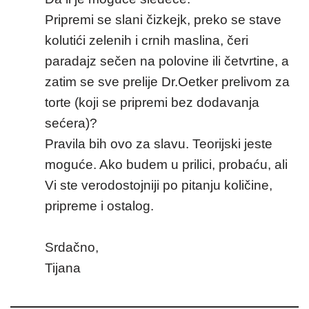
Pripremi se slani čizkejk, preko se stave
kolutići zelenih i crnih maslina, čeri
paradajz sečen na polovine ili četvrtine, a
zatim se sve prelije Dr.Oetker prelivom za
torte (koji se pripremi bez dodavanja
sećera)?
Pravila bih ovo za slavu. Teorijski jeste
moguće. Ako budem u prilici, probaću, ali
Vi ste verodostojniji po pitanju količine,
pripreme i ostalog.
Srdačno,
Tijana