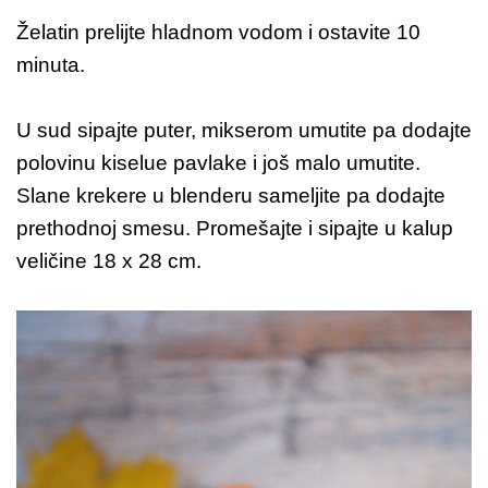
Želatin prelijte hladnom vodom i ostavite 10
minuta.
U sud sipajte puter, mikserom umutite pa dodajte
polovinu kiselue pavlake i još malo umutite.
Slane krekere u blenderu sameljite pa dodajte
prethodnoj smesu. Promešajte i sipajte u kalup
veličine 18 x 28 cm.