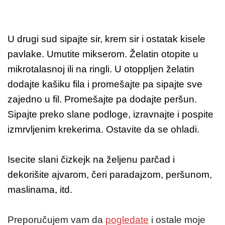
U drugi sud sipajte sir, krem sir i ostatak kisele
pavlake. Umutite mikserom. Želatin otopite u
mikrotalasnoj ili na ringli. U otoppljen želatin
dodajte kašiku fila i promešajte pa sipajte sve
zajedno u fil. Promešajte pa dodajte peršun.
Sipajte preko slane podloge, izravnajte i pospite
izmrvljenim krekerima. Ostavite da se ohladi.
Isecite slani čizkejk na željenu parčad i
dekorišite ajvarom, čeri paradajzom, peršunom,
maslinama, itd.
Preporučujem vam da
pogledate
i ostale moje