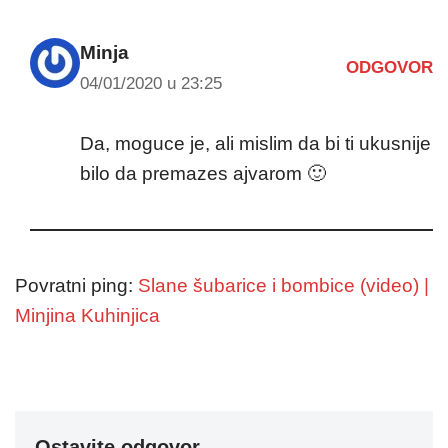
Minja
ODGOVOR
04/01/2020 u 23:25
Da, moguce je, ali mislim da bi ti ukusnije
bilo da premazes ajvarom 🙂
Povratni ping:
Slane šubarice i bombice (video) |
Minjina Kuhinjica
Ostavite odgovor