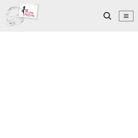
Skoči
na
sadržaj