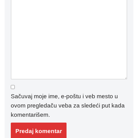
Sačuvaj moje ime, e-poštu i veb mesto u
ovom pregledaču veba za sledeći put kada
komentarišem.