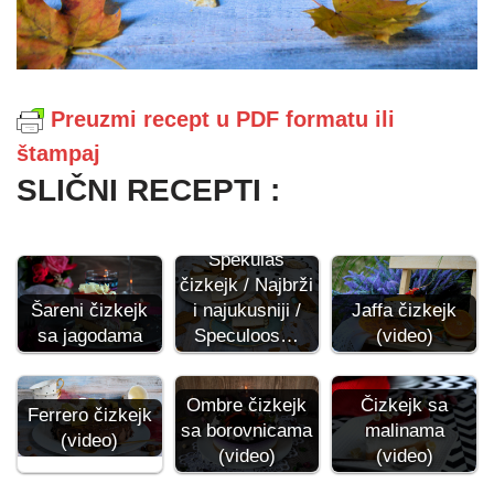
Preuzmi recept u PDF formatu ili
štampaj
SLIČNI RECEPTI :
Špekulas
čizkejk / Najbrži
Šareni čizkejk
i najukusniji /
Jaffa čizkejk
sa jagodama
Speculoos…
(video)
Ombre čizkejk
Čizkejk sa
Ferrero čizkejk
sa borovnicama
malinama
(video)
(video)
(video)