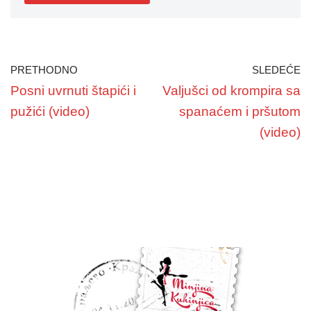
PRETHODNO
SLEDEĆE
Posni uvrnuti štapići i
Valjušci od krompira sa
pužići (video)
spanaćem i pršutom
(video)