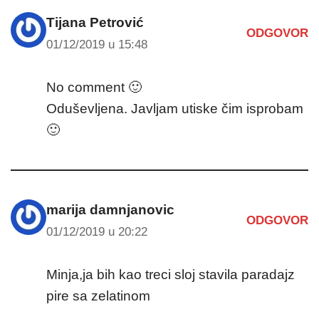
Tijana Petrović
ODGOVOR
01/12/2019 u 15:48
No comment 🙂
Oduševljena. Javljam utiske čim isprobam
🙂
marija damnjanovic
ODGOVOR
01/12/2019 u 20:22
Minja,ja bih kao treci sloj stavila paradajz
pire sa zelatinom