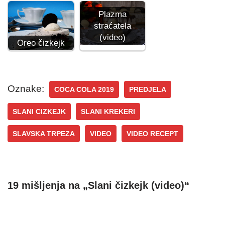
Plazma
straćatela
(video)
Oreo čizkejk
Oznake:
COCA COLA 2019
PREDJELA
SLANI CIZKEJK
SLANI KREKERI
SLAVSKA TRPEZA
VIDEO
VIDEO RECEPT
19 mišljenja na „Slani čizkejk (video)“