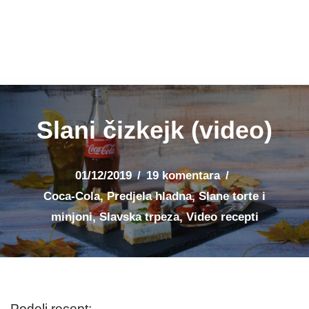
Slani čizkejk (video)
01/12/2019
19 komentara
Coca-Cola
,
Predjela hladna
,
Slane torte i
minjoni
,
Slavska trpeza
,
Video recepti
Podeli recept: