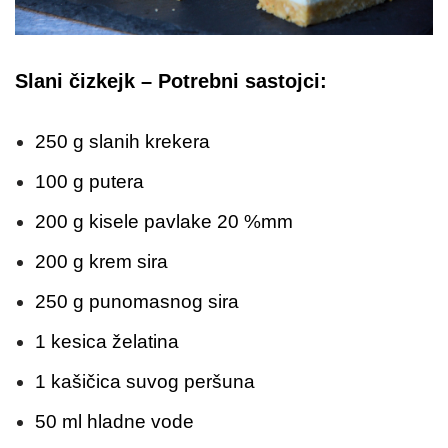
Slani čizkejk – Potrebni sastojci:
250 g slanih krekera
100 g putera
200 g kisele pavlake 20 %mm
200 g krem sira
250 g punomasnog sira
1 kesica želatina
1 kašičica suvog peršuna
50 ml hladne vode