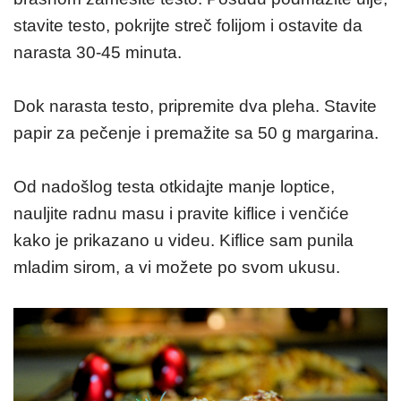
stavite testo, pokrijte streč folijom i ostavite da
narasta 30-45 minuta.
Dok narasta testo, pripremite dva pleha. Stavite
papir za pečenje i premažite sa 50 g margarina.
Od nadošlog testa otkidajte manje loptice,
nauljite radnu masu i pravite kiflice i venčiće
kako je prikazano u videu. Kiflice sam punila
mladim sirom, a vi možete po svom ukusu.