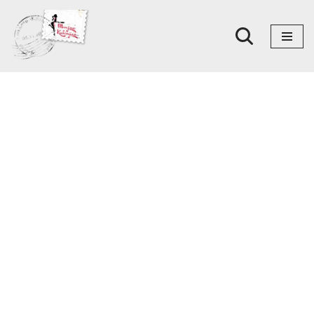
Skoči
na
sadržaj