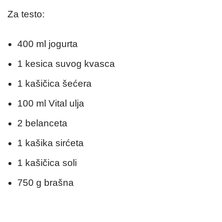
Za testo:
400 ml jogurta
1 kesica suvog kvasca
1 kašičica šećera
100 ml Vital ulja
2 belanceta
1 kašika sirćeta
1 kašičica soli
750 g brašna