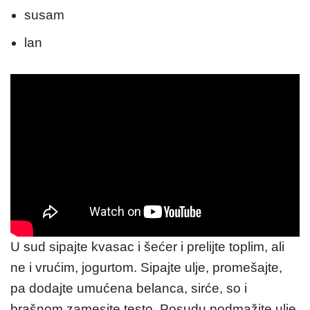
susam
lan
U sud sipajte kvasac i šećer i prelijte toplim, ali
ne i vrućim, jogurtom. Sipajte ulje, promešajte,
pa dodajte umućena belanca, sirće, so i
brašnom zamesite testo. Posudu podmažite ulje,