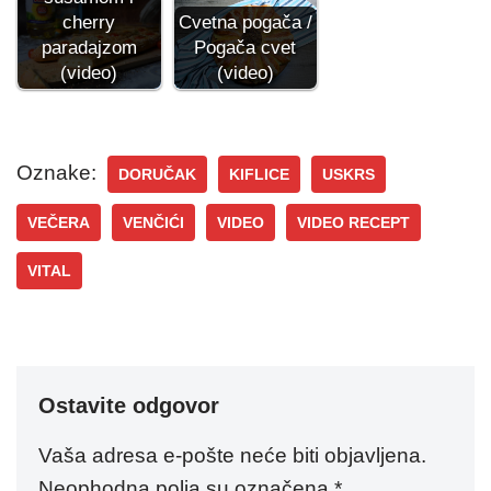
Cvetna pogača /
cherry
Pogača cvet
paradajzom
(video)
(video)
Oznake:
DORUČAK
KIFLICE
USKRS
VEČERA
VENČIĆI
VIDEO
VIDEO RECEPT
VITAL
Ostavite odgovor
Vaša adresa e-pošte neće biti objavljena.
Neophodna polja su označena
*