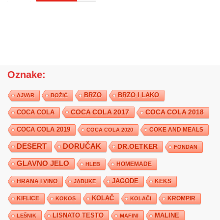
Oznake:
BRZO
BRZO I LAKO
AJVAR
BOŽIĆ
COCA COLA 2017
COCA COLA
COCA COLA 2018
COCA COLA 2019
COKE AND MEALS
COCA COLA 2020
DESERT
DORUČAK
DR.OETKER
FONDAN
GLAVNO JELO
HLEB
HOMEMADE
JAGODE
HRANA I VINO
KEKS
JABUKE
KIFLICE
KOLAČ
KROMPIR
KOKOS
KOLAČI
LISNATO TESTO
MALINE
LEŠNIK
MAFINI