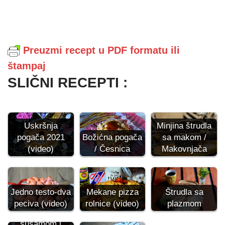
Preuzmi recept u PDF formatu ili
štampaj
SLIČNI RECEPTI :
Uskršnja
Minjina štrudla
pogača 2021
Božićna pogača
sa makom /
(video)
/ Česnica
Makovnjača
Jedno testo-dva
Mekane pizza
Štrudla sa
peciva (video)
rolnice (video)
plazmom
Posni baget sa
susamom i