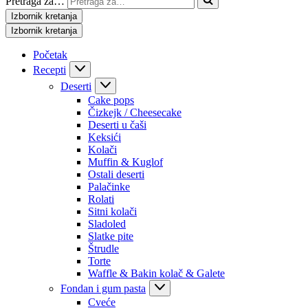
Pretraga za…
Izbornik kretanja
Izbornik kretanja
Početak
Recepti
Deserti
Cake pops
Čizkejk / Cheesecake
Deserti u čaši
Keksići
Kolači
Muffin & Kuglof
Ostali deserti
Palačinke
Rolati
Sitni kolači
Sladoled
Slatke pite
Štrudle
Torte
Waffle & Bakin kolač & Galete
Fondan i gum pasta
Cveće