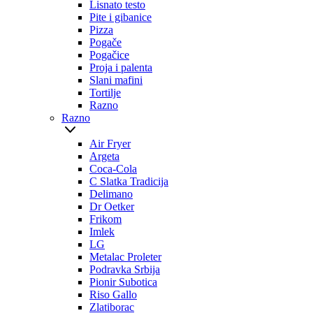
Lisnato testo
Pite i gibanice
Pizza
Pogače
Pogačice
Proja i palenta
Slani mafini
Tortilje
Razno
Razno
Air Fryer
Argeta
Coca-Cola
C Slatka Tradicija
Delimano
Dr Oetker
Frikom
Imlek
LG
Metalac Proleter
Podravka Srbija
Pionir Subotica
Riso Gallo
Zlatiborac