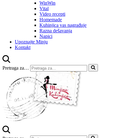
WinWin
Vital
Video recepti
Homemade
Kuhinjica vas nagrađuje
Razna dešavanja
Napici
Upoznajte Minju
Kontakt
Pretraga za…