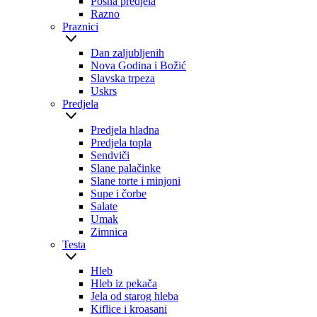
Posna predjela
Razno
Praznici
Dan zaljubljenih
Nova Godina i Božić
Slavska trpeza
Uskrs
Predjela
Predjela hladna
Predjela topla
Sendviči
Slane palačinke
Slane torte i minjoni
Supe i čorbe
Salate
Umak
Zimnica
Testa
Hleb
Hleb iz pekača
Jela od starog hleba
Kiflice i kroasani