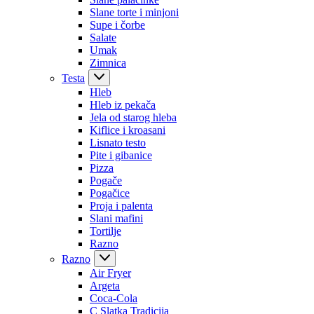
Slane torte i minjoni
Supe i čorbe
Salate
Umak
Zimnica
Testa
Hleb
Hleb iz pekača
Jela od starog hleba
Kiflice i kroasani
Lisnato testo
Pite i gibanice
Pizza
Pogače
Pogačice
Proja i palenta
Slani mafini
Tortilje
Razno
Razno
Air Fryer
Argeta
Coca-Cola
C Slatka Tradicija