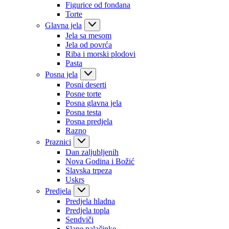
Figurice od fondana
Torte
Glavna jela
Jela sa mesom
Jela od povrća
Riba i morski plodovi
Pasta
Posna jela
Posni deserti
Posne torte
Posna glavna jela
Posna testa
Posna predjela
Razno
Praznici
Dan zaljubljenih
Nova Godina i Božić
Slavska trpeza
Uskrs
Predjela
Predjela hladna
Predjela topla
Sendviči
Slane palačinke