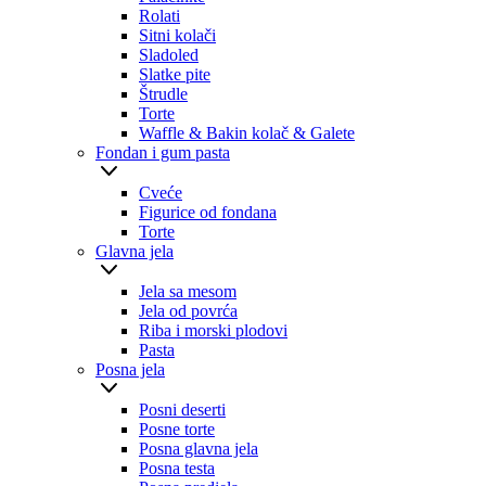
Rolati
Sitni kolači
Sladoled
Slatke pite
Štrudle
Torte
Waffle & Bakin kolač & Galete
Fondan i gum pasta
Cveće
Figurice od fondana
Torte
Glavna jela
Jela sa mesom
Jela od povrća
Riba i morski plodovi
Pasta
Posna jela
Posni deserti
Posne torte
Posna glavna jela
Posna testa