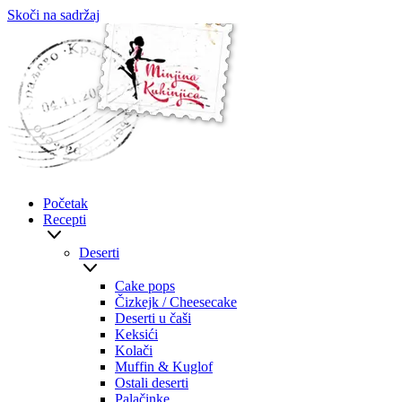
Skoči na sadržaj
Početak
Recepti
Deserti
Cake pops
Čizkejk / Cheesecake
Deserti u čaši
Keksići
Kolači
Muffin & Kuglof
Ostali deserti
Palačinke