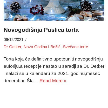
Novogodišnja Puslica torta
06/12/2021
Dr Oetker
,
Nova Godina i Božić
,
Svečane torte
Torta koja će definitivno upotpuniti novogodišnju
euforiju,a recept je nastao u saradji sa Dr. Oetker
i nalazi se u kalendaru za 2021. godinu,mesec
decembar. Šta…
Read More »