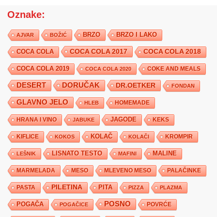
Oznake:
BRZO
BRZO I LAKO
AJVAR
BOŽIĆ
COCA COLA 2017
COCA COLA
COCA COLA 2018
COCA COLA 2019
COKE AND MEALS
COCA COLA 2020
DESERT
DORUČAK
DR.OETKER
FONDAN
GLAVNO JELO
HLEB
HOMEMADE
JAGODE
HRANA I VINO
KEKS
JABUKE
KIFLICE
KOLAČ
KROMPIR
KOKOS
KOLAČI
LISNATO TESTO
MALINE
LEŠNIK
MAFINI
MARMELADA
MESO
MLEVENO MESO
PALAČINKE
PILETINA
PITA
PASTA
PIZZA
PLAZMA
POSNO
POGAČA
POVRĆE
POGAČICE