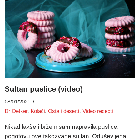
Sultan puslice (video)
08/01/2021
Dr Oetker
,
Kolači
,
Ostali deserti
,
Video recepti
Nikad lakše i brže nisam napravila puslice,
pogotovu ove takozvane sultan. Oduševljena