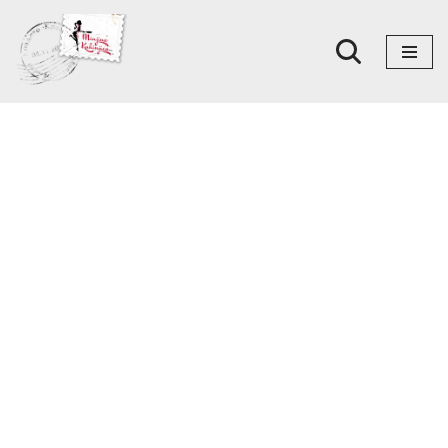
Skoči
na
sadržaj