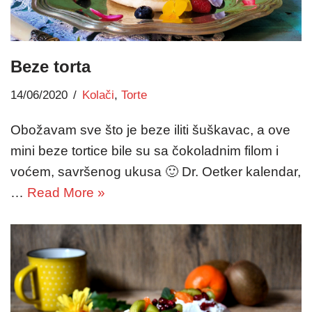
Beze torta
14/06/2020
Kolači
,
Torte
Obožavam sve što je beze iliti šuškavac, a ove
mini beze tortice bile su sa čokoladnim filom i
voćem, savršenog ukusa 🙂 Dr. Oetker kalendar,
…
Read More »