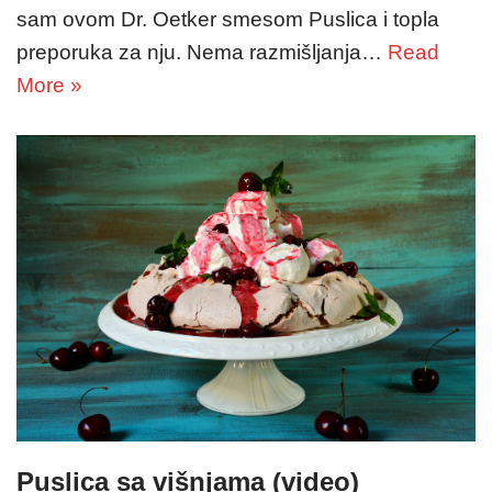
sam ovom Dr. Oetker smesom Puslica i topla
preporuka za nju. Nema razmišljanja…
Read
More »
Puslica sa višnjama (video)