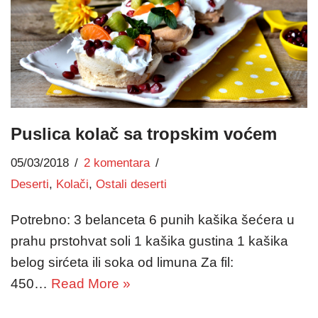
Puslica kolač sa tropskim voćem
05/03/2018
2 komentara
Deserti
,
Kolači
,
Ostali deserti
Potrebno: 3 belanceta 6 punih kašika šećera u
prahu prstohvat soli 1 kašika gustina 1 kašika
belog sirćeta ili soka od limuna Za fil:
450…
Read More »