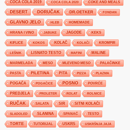
COCA COLA 2019
COKE AND MEALS
COCA COLA 2020
DESERT
DORUČAK
DR.OETKER
FONDAN
GLAVNO JELO
HLEB
HOMEMADE
JAGODE
HRANA I VINO
KEKS
JABUKE
KIFLICE
KOLAČ
KROMPIR
KOKOS
KOLAČI
LISNATO TESTO
MALINE
LEŠNIK
MAFINI
MARMELADA
MESO
MLEVENO MESO
PALAČINKE
PILETINA
PITA
PASTA
PIZZA
PLAZMA
POSNO
POGAČA
POVRĆE
POGAČICE
PREDJELA
PROLETER
ROLAT
ROLNICE
RUČAK
SIR
SITNI KOLAČI
SALATA
SLANINA
SPANAĆ
TESTO
SLADOLED
TORTE
USKRS
TUTORIJAL
USKRŠNJA JAJA