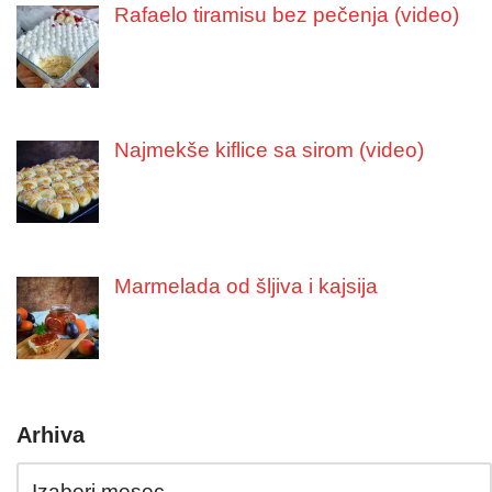
Rafaelo tiramisu bez pečenja (video)
Najmekše kiflice sa sirom (video)
Marmelada od šljiva i kajsija
Arhiva