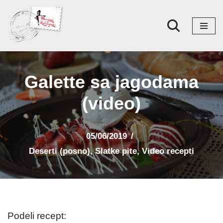
Skoči
na
sadržaj
Galette sa jagodama
(video)
05/06/2019
Deserti (posno)
,
Slatke pite
,
Video recepti
Podeli recept: