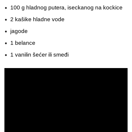
100 g hladnog putera, iseckanog na kockice
2 kašike hladne vode
jagode
1 belance
1 vanilin šećer ili smeđi