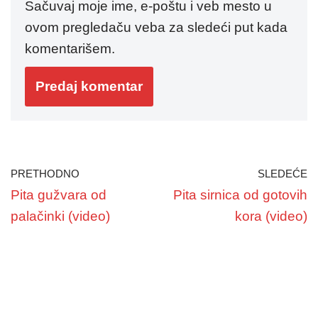
Sačuvaj moje ime, e-poštu i veb mesto u
ovom pregledaču veba za sledeći put kada
komentarišem.
PRETHODNO
SLEDEĆE
Pita gužvara od
Pita sirnica od gotovih
palačinki (video)
kora (video)