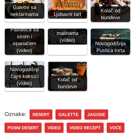
Galette sa
Kolač od
Ljubavni tart
nektarinama
bundeve
Mini crostate sa
Paštetice sa
malinama
sirom i
(video)
spanaćem
Novogodišnja
(video)
Puslica torta
Novogodišnji
čajni keksići
Kolač od
(video)
bundeve
Oznake:
DESERT
GALETTE
JAGODE
POSNI DESERT
VIDEO
VIDEO RECEPT
VOĆE