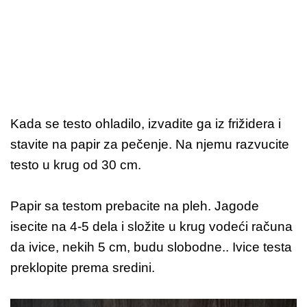
Kada se testo ohladilo, izvadite ga iz frižidera i
stavite na papir za pečenje. Na njemu razvucite
testo u krug od 30 cm.
Papir sa testom prebacite na pleh. Jagode
isecite na 4-5 dela i složite u krug vodeći računa
da ivice, nekih 5 cm, budu slobodne.. Ivice testa
preklopite prema sredini.