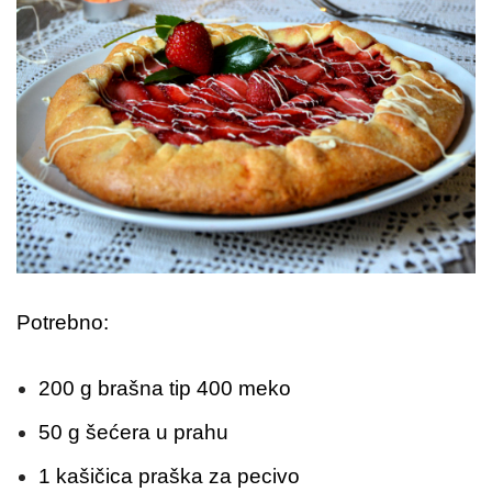
Potrebno:
200 g brašna tip 400 meko
50 g šećera u prahu
1 kašičica praška za pecivo