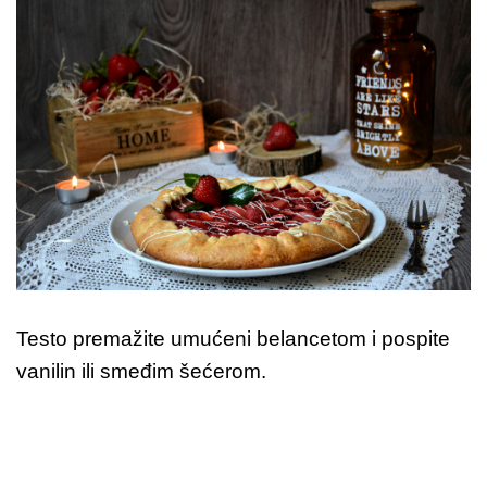
Testo premažite umućeni belancetom i pospite
vanilin ili smeđim šećerom.