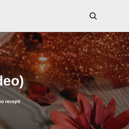
deo)
eo recepti