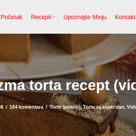
Početak
Recepti
Upoznajte Minju
Kontakt
zma torta recept (vi
08
184 komentara
Torte (posno)
,
Torte za svaki dan
,
Vid