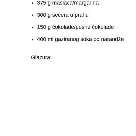
375 g maslaca/margarina
300 g šećera u prahu
150 g čokolade/posne čokolade
400 ml gaziranog soka od narandže
Glazura: