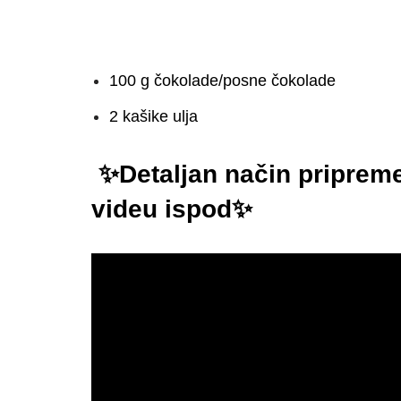
100 g čokolade/posne čokolade
2 kašike ulja
✨Detaljan način pripreme
videu ispod✨