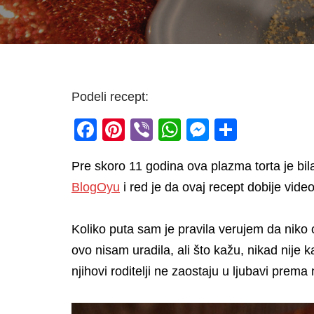
Podeli recept:
F
Pi
Vi
W
M
S
a
nt
b
h
e
h
Pre skoro 11 godina ova plazma torta je b
c
er
er
at
ss
ar
BlogOyu
i red je da ovaj recept dobije vide
e
e
s
e
e
b
st
A
n
Koliko puta sam je pravila verujem da niko 
o
p
g
ovo nisam uradila, ali što kažu, nikad nije
o
p
er
njihovi roditelji ne zaostaju u ljubavi prema 
k