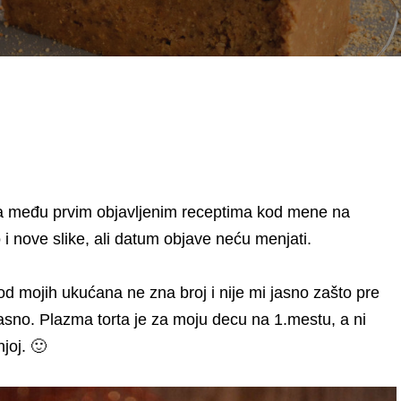
ila među prvim objavljenim receptima kod mene na
o i nove slike, ali datum objave neću menjati.
od mojih ukućana ne zna broj i nije mi jasno zašto pre
 kasno. Plazma torta je za moju decu na 1.mestu, a ni
njoj. 🙂