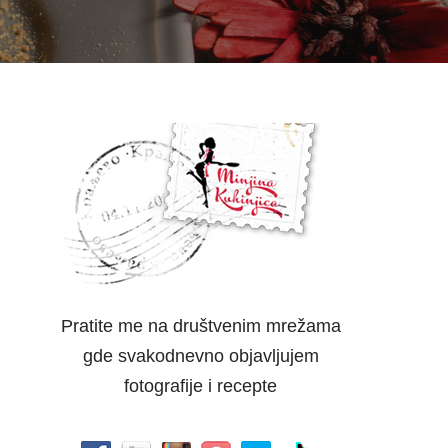
Pratite me na društvenim mrežama
gde svakodnevno objavljujem
fotografije i recepte