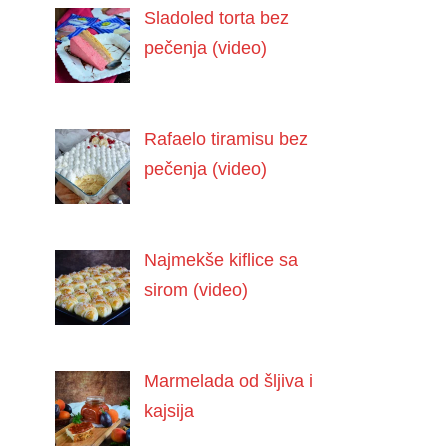
Sladoled torta bez
pečenja (video)
Rafaelo tiramisu bez
pečenja (video)
Najmekše kiflice sa
sirom (video)
Marmelada od šljiva i
kajsija