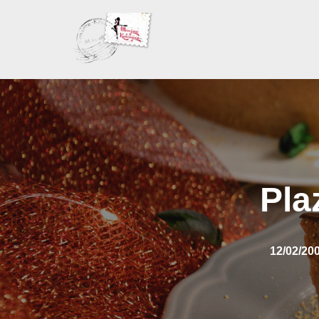
Skoči
na
sadržaj
Pla
12/02/20