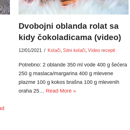
Dvobojni oblanda rolat sa
kidy čokoladicama (video)
12/01/2021
Kolači
,
Sitni kolači
,
Video recepti
Potrebno: 2 oblande 350 ml vode 400 g šećera
250 g maslaca/margarina 400 g mlevene
plazme 100 g kokos brašna 100 g mlevenih
oraha 25…
Read More »
ad