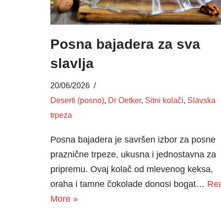
Posna bajadera za sva
slavlja
20/06/2026
Deserti (posno)
,
Dr Oetker
,
Sitni kolači
,
Slavska
trpeza
Posna bajadera je savršen izbor za posne
praznične trpeze, ukusna i jednostavna za
pripremu. Ovaj kolač od mlevenog keksa,
oraha i tamne čokolade donosi bogat…
Re
More »