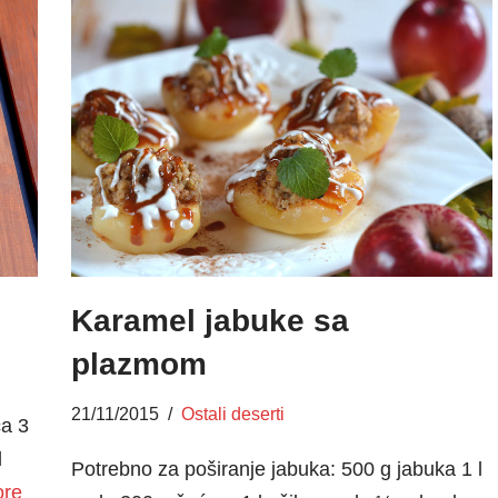
Karamel jabuke sa
plazmom
21/11/2015
Ostali deserti
ca 3
l
Potrebno za poširanje jabuka: 500 g jabuka 1 l
ore