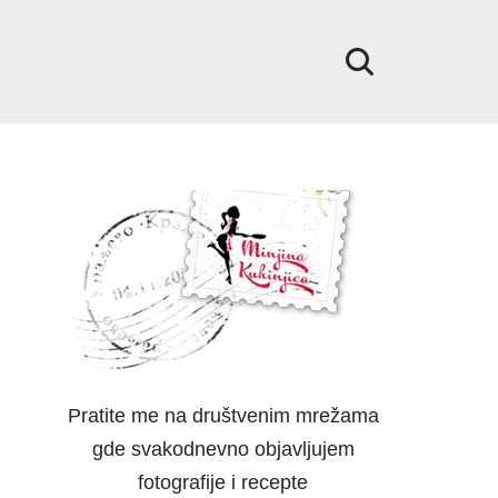
Pratite me na društvenim mrežama
gde svakodnevno objavljujem
fotografije i recepte