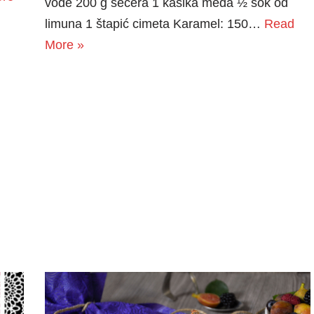
vode 200 g šećera 1 kašika meda ½ sok od
limuna 1 štapić cimeta Karamel: 150…
Read
More »