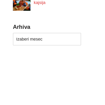
kajsija
Arhiva