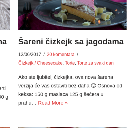
ma
Šareni čizkejk sa jagodama
12/06/2017
20 komentara
Čizkejk / Cheesecake
,
Torte
,
Torte za svaki dan
Ako ste ljubitelj čizkejka, ova nova šarena
verzija će vas ostaviti bez daha 🙂 Osnova od
rti
keksa: 150 g maslaca 125 g šećera u
50 g
prahu…
Read More »