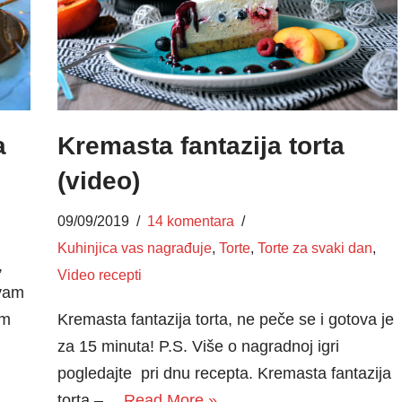
a
Kremasta fantazija torta
(video)
09/09/2019
14 komentara
Kuhinjica vas nagrađuje
,
Torte
,
Torte za svaki dan
,
,
Video recepti
 vam
im
Kremasta fantazija torta, ne peče se i gotova je
za 15 minuta! P.S. Više o nagradnoj igri
pogledajte pri dnu recepta. Kremasta fantazija
torta –…
Read More »