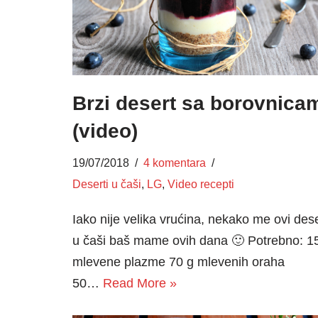
Brzi desert sa borovnica
(video)
19/07/2018
4 komentara
Deserti u čaši
,
LG
,
Video recepti
Iako nije velika vrućina, nekako me ovi dese
u čaši baš mame ovih dana 🙂 Potrebno: 1
mlevene plazme 70 g mlevenih oraha
50…
Read More »