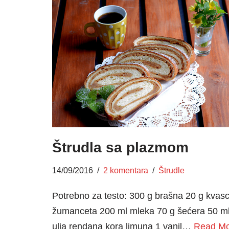
Štrudla sa plazmom
14/09/2016
2 komentara
Štrudle
Potrebno za testo: 300 g brašna 20 g kvas
žumanceta 200 ml mleka 70 g šećera 50 m
ulja rendana kora limuna 1 vanil…
Read M