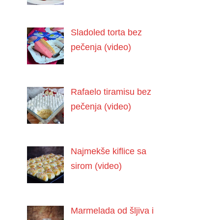
Sladoled torta bez
pečenja (video)
Rafaelo tiramisu bez
pečenja (video)
Najmekše kiflice sa
sirom (video)
Marmelada od šljiva i