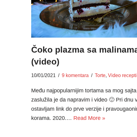
Čoko plazma sa malinam
(video)
10/01/2021
9 komentara
Torte
,
Video recepti
Među najpopularnijim tortama sa mog sajta
zaslužila je da napravim i video 🙂 Pri dnu
ostavljam link do prve verzije i pravougaon
korama. 2020.…
Read More »