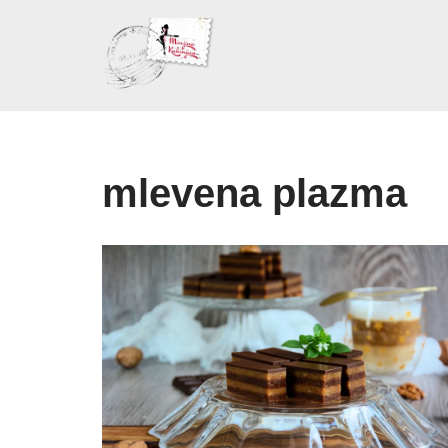
Skoči
na
sadržaj
mlevena plazma